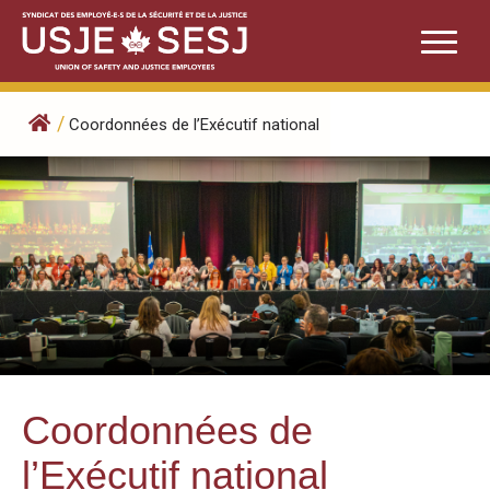
Skip
to
content
/
Coordonnées de l’Exécutif national
Coordonnées de
l’Exécutif national