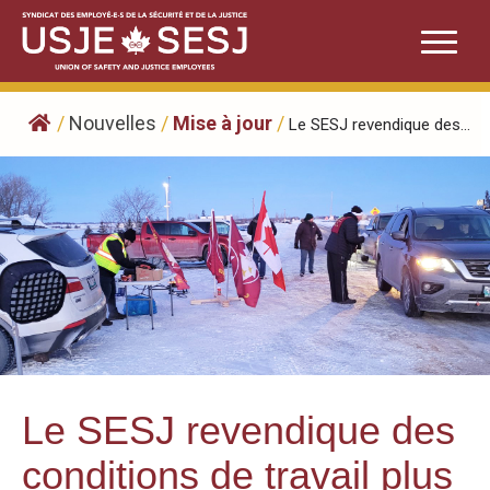
Skip
to
content
/
Nouvelles
/
Mise à jour
/
Le SESJ revendique des...
Le SESJ revendique des
conditions de travail plus