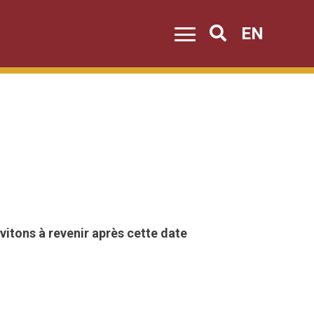
EN
Search
itons à revenir après cette date