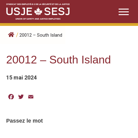
Skip
to
content
/
20012 – South Island
20012 – South Island
15 mai 2024
Facebook
Twitter
Email
Passez le mot