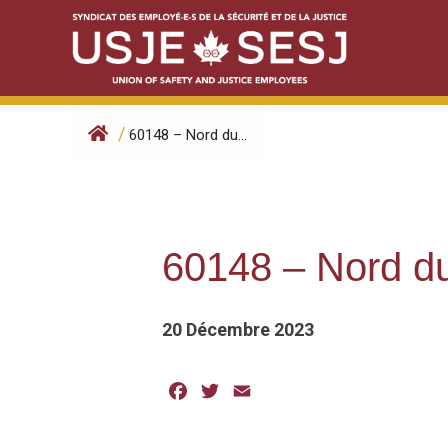
Skip
to
content
/
60148 – Nord du...
60148 – Nord d
20 Décembre 2023
Facebook
Twitter
Email