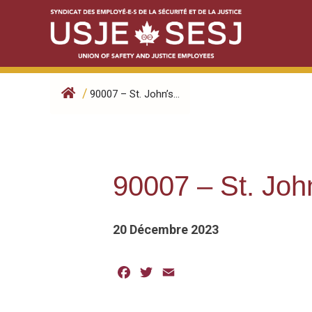
Skip
to
content
/
90007 – St. John’s...
90007 – St. Joh
20 Décembre 2023
Facebook
Twitter
Email