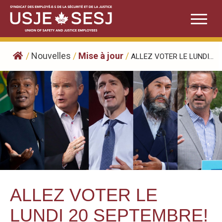
Skip
to
content
/
Nouvelles
/
Mise à jour
/
ALLEZ VOTER LE LUNDI...
ALLEZ VOTER LE
LUNDI 20 SEPTEMBRE!