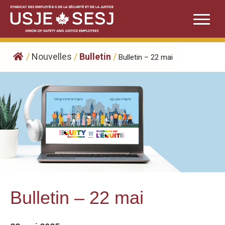
Skip
to
content
/
Nouvelles
/
Bulletin
/
Bulletin – 22 mai
Bulletin – 22 mai