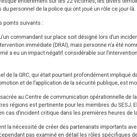
 presque entièrement sur les 22 victimes, les divers témoin
du personnel de la police qui ont joué un rôle ce jour-là.
 points suivants :
qu’un commandant sur place soit désigné lors d’un inciden
tervention immédiate (DRAI), mais personne n’a été nomm
é a eu un impact négatif considérable sur l’intervention 
nel de la GRC, qui était pourtant profondément impliqué
romotion et de l’application de la sécurité publique, est 
onsacrée au Centre de communication opérationnelle de la 
autres régions est pertinente pour les membres du SESJ. 
en cas d’incident critique dans les premières heures de l
ent la nécessité de créer des partenariats importants a
a cependant pas examiné en détail les rôles spécifiques 