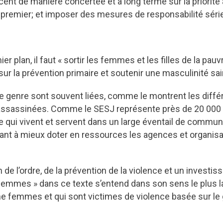
ccent de manière concertée et à long terme sur la priorité
n premier; et imposer des mesures de responsabilité sér
er plan, il faut « sortir les femmes et les filles de la pa
sur la prévention primaire et soutenir une masculinité sai
r le genre sont souvent liées, comme le montrent les dif
t assassinées. Comme le SESJ représente près de 20 000
re qui vivent et servent dans un large éventail de commun
ant à mieux doter en ressources les agences et organisat
 de l’ordre, de la prévention de la violence et un investi
 femmes » dans ce texte s’entend dans son sens le plus la
 femmes et qui sont victimes de violence basée sur le