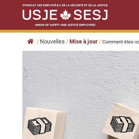
Skip
to
content
/
Nouvelles
/
Mise à jour
/
Comment êtes-vou