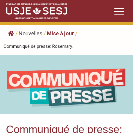
Skip
to
content
/
Nouvelles
/
Mise à jour
/
Communiqué de presse: Rosemary...
Communiqué de presse: