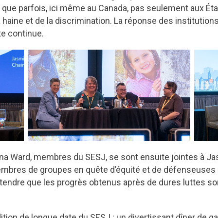
er que parfois, ici même au Canada, pas seulement aux État
haine et de la discrimination. La réponse des institutio
tte continue.
auna Ward, membres du SESJ, se sont ensuite jointes à J
bres de groupes en quête d’équité et de défenseuses pou
’entendre que les progrès obtenus après de dures luttes so
dition de longue date du SESJ : un divertissant dîner de 