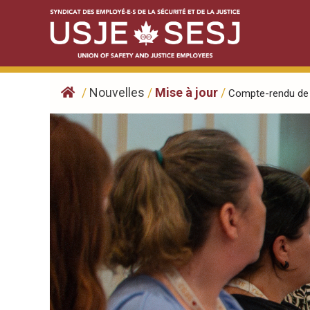
Skip
to
content
/
Nouvelles
/
Mise à jour
/
Compte-rendu de l