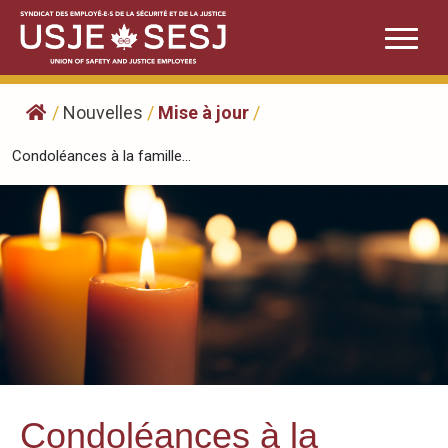
Skip
to
content
/
Nouvelles
/
Mise à jour
/
Condoléances à la famille...
Condoléances à la