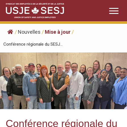
Skip
to
content
/
Nouvelles
/
Mise à jour
/
Conférence régionale du SESJ...
Conférence régionale du