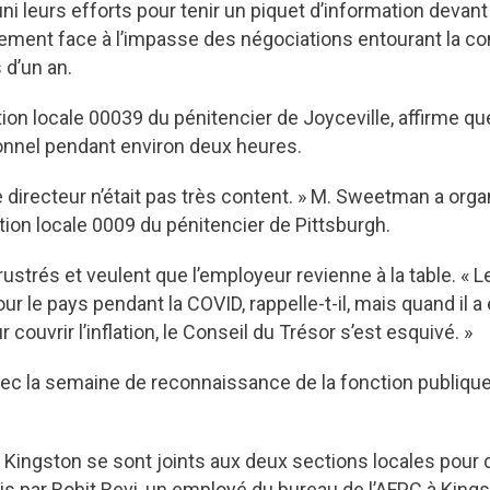
i leurs efforts pour tenir un piquet d’information devant 
tement face à l’impasse des négociations entourant la co
 d’un an.
ion locale 00039 du pénitencier de Joyceville, affirme q
ersonnel pendant environ deux heures.
 directeur n’était pas très content. » M. Sweetman a org
tion locale 0009 du pénitencier de Pittsburgh.
strés et veulent que l’employeur revienne à la table. « L
ur le pays pendant la COVID, rappelle-t-il, mais quand il 
 couvrir l’inflation, le Conseil du Trésor s’est esquivé. »
vec la semaine de reconnaissance de la fonction publique, 
ingston se sont joints aux deux sections locales pour d
is par Rohit Revi, un employé du bureau de l’AFPC à Kings