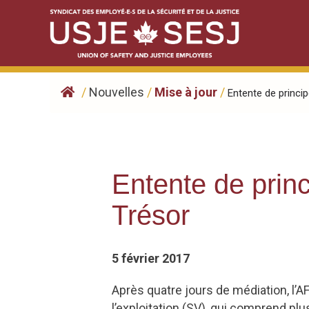
Skip
to
content
/
Nouvelles
/
Mise à jour
/
Entente de principe
Entente de princ
Trésor
5 février 2017
Après quatre jours de médiation, l’A
l’exploitation (SV), qui comprend pl