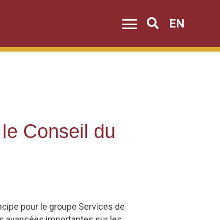
EN
Search
 le Conseil du
incipe pour le groupe Services de
des avancées importantes sur les