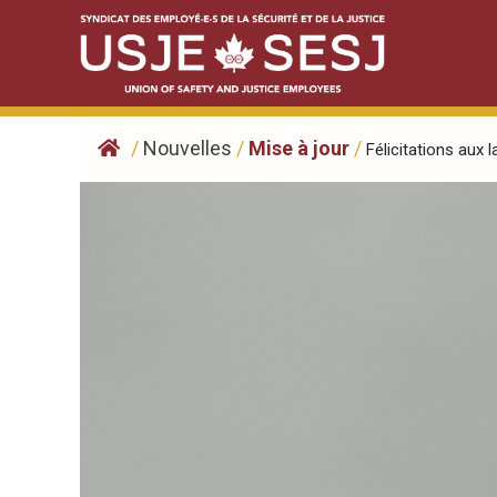
Skip
to
content
/
Nouvelles
/
Mise à jour
/
Félicitations aux l