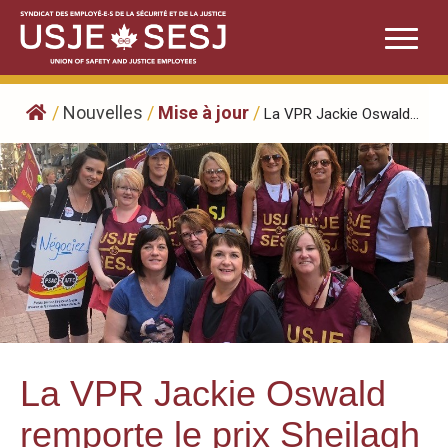
Skip
to
content
/
Nouvelles
/
Mise à jour
/
La VPR Jackie Oswald...
La VPR Jackie Oswald
remporte le prix Sheilagh