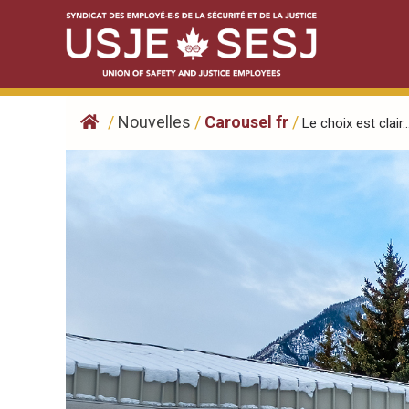
Skip
to
content
/
Nouvelles
/
Carousel fr
/
Le choix est clair..