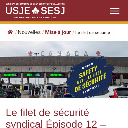
Skip
to
content
/
Nouvelles
/
Mise à jour
/
Le filet de sécurité...
Le filet de sécurité
syndical Épisode 12 –