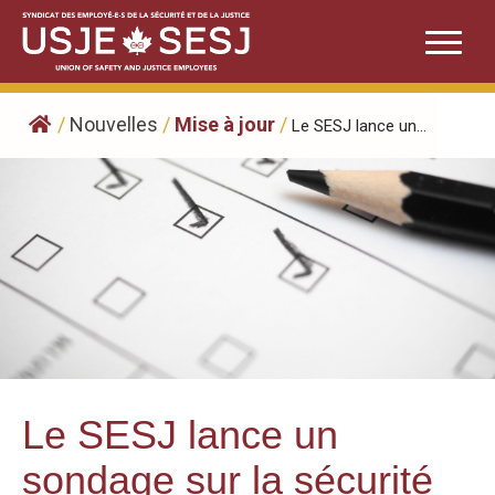
Skip
to
content
/
Nouvelles
/
Mise à jour
/
Le SESJ lance un...
Le SESJ lance un
sondage sur la sécurité