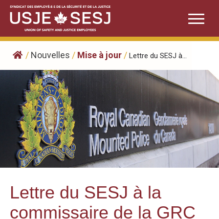
Skip
to
content
/
Nouvelles
/
Mise à jour
/
Lettre du SESJ à...
Lettre du SESJ à la
commissaire de la GRC