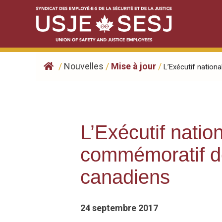
Skip
to
content
/
Nouvelles
/
Mise à jour
/
L’Exécutif nationa
L’Exécutif natio
commémoratif des
canadiens
24 septembre 2017