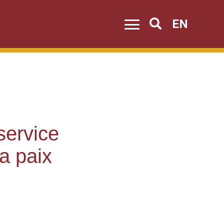
EN
Search
service
a paix