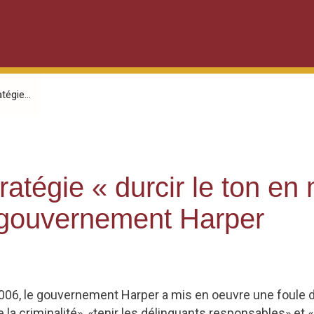
tégie...
tratégie « durcir le ton en
u gouvernement Harper
2006, le gouvernement Harper a mis en oeuvre une foule 
e la criminalité», «tenir les délinquants responsables» 