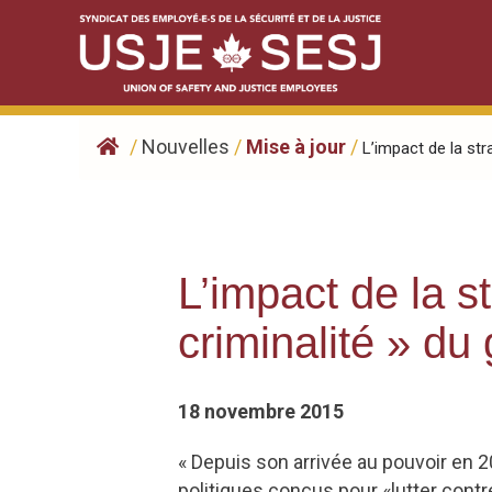
Skip
to
content
/
Nouvelles
/
Mise à jour
/
L’impact de la stra
L’impact de la s
criminalité » d
18 novembre 2015
« Depuis son arrivée au pouvoir en 
politiques conçus pour «lutter contr