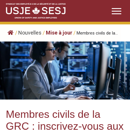
Skip
to
content
/
Nouvelles
/
Mise à jour
/
Membres civils de la...
Membres civils de la
GRC : inscrivez-vous aux