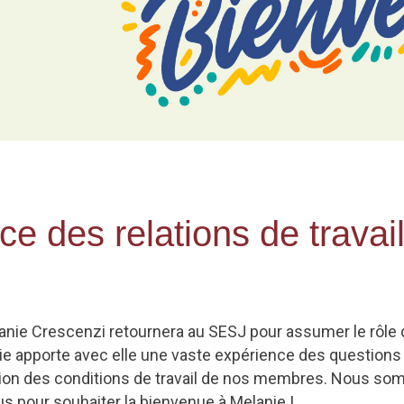
ice des relations de trava
nie Crescenzi retournera au SESJ pour assumer le rôle de 
ie apporte avec elle une vaste expérience des question
ation des conditions de travail de nos membres. Nous somm
s pour souhaiter la bienvenue à Melanie !