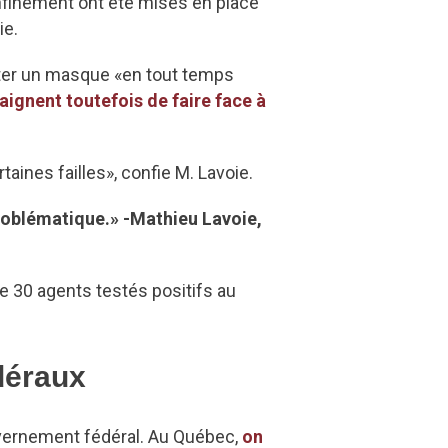
nfinement ont été mises en place
ie.
orter un masque «en tout temps
aignent toutefois de faire face à
taines failles», confie M. Lavoie.
problématique.» -Mathieu Lavoie,
 30 agents testés positifs au
déraux
vernement fédéral. Au Québec,
on