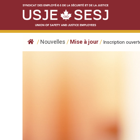
Skip
to
content
/
Nouvelles
/
Mise à jour
/
Inscription ouverte