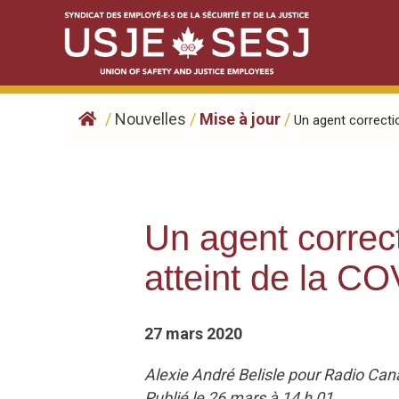
Skip
to
content
/
Nouvelles
/
Mise à jour
/
Un agent correctio
Un agent correct
atteint de la C
27 mars 2020
Alexie André Belisle pour Radio Ca
Publié le 26 mars à 14 h 01