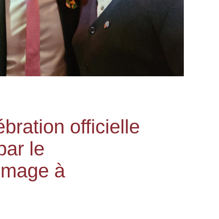
ration officielle
par le
mmage à