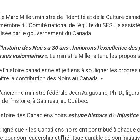
rable Marc Miller, ministre de l’Identité et de la Culture c
membre du Comité national de l’équité du SESJ, a assisté à
anisée par le gouvernement du Canada.
’histoire des Noirs a 30 ans : honorons l’excellence des 
s aux visionnaires
». Le ministre Miller a tenu les propos 
 de l’histoire canadienne et je tiens à souligner les progrè
naître la contribution des Noirs au Canada. »
ancienne ministre fédérale Jean Augustine, Ph. D., figurai
 de l’histoire, à Gatineau, au Québec.
histoire des Canadiens noirs
est une histoire d’« injustic
igné que « les Canadiens noirs ont contribué à chaque chap
e pour son leadership et l’héritage durable de son initia