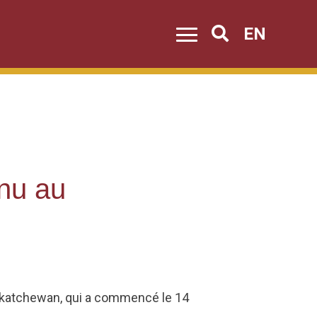
EN
Search
enu au
askatchewan, qui a commencé le 14