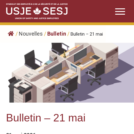
Skip
to
content
/
Nouvelles
/
Bulletin
/
Bulletin – 21 mai
Bulletin – 21 mai