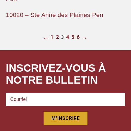
10020 – Ste Anne des Plaines Pen
←
1
2
4
5
6
→
3
INSCRIVEZ-VOUS À
NOTRE BULLETIN