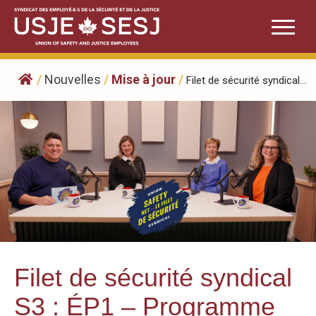
Skip
to
content
/
Nouvelles
/
Mise à jour
/
Filet de sécurité syndical...
Filet de sécurité syndical
S3 : ÉP1 – Programme