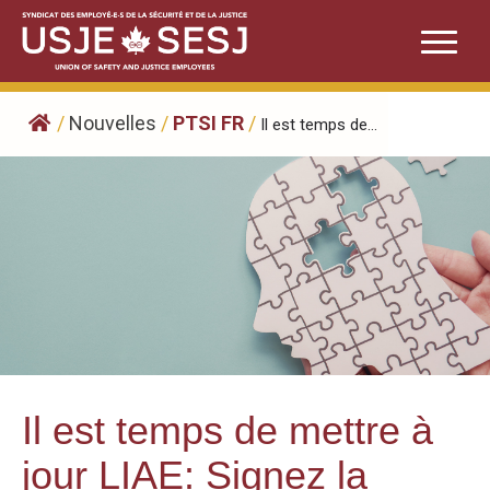
Skip
to
content
/
Nouvelles
/
PTSI FR
/
Il est temps de...
Il est temps de mettre à
jour LIAE: Signez la