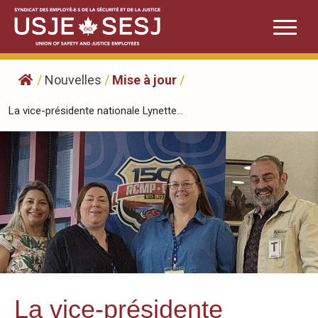
Skip
to
content
/
Nouvelles
/
Mise à jour
/
La vice-présidente nationale Lynette...
La vice-présidente