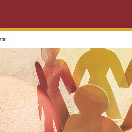
00...