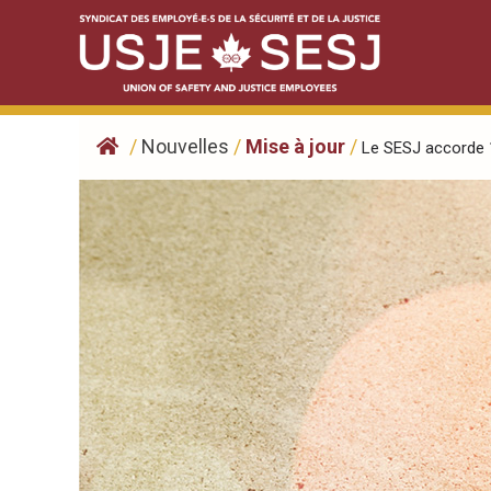
Skip
to
content
/
Nouvelles
/
Mise à jour
/
Le SESJ accorde 1