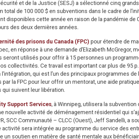
écurité et de la Justice (SESJ) a sélectionné cinq gran
n total de 100 000 $ en subventions dans le cadre de l’ini
t disponibles cette année en raison de la pandémie de C
ours des deux dernières années.
ernité des prisons du Canada (FPC)
pour étendre de man
ec, en réponse à une demande d’Elizabeth McGregor, me
s seront utilisés pour offrir à 15 personnes un programme
 nos collectivités. Ce travail est important car plus de 95 
l’intégration, qui est l’un des principaux programmes de l
par la FPC pour leur offrir un mentorat, une aide pratiqu
qui suivent leur libération.
ty Support Services
, à Winnipeg, utilisera la subventio
e nouvelle activité de déménagement résidentiel qui s’aj
VPR, SCC Communauté – CLCC (Ouest), Jeff Sandelli, a s
le activité sera intégrée au programme du service des ent
te un soutien en matière de santé mentale aux bénéficiair