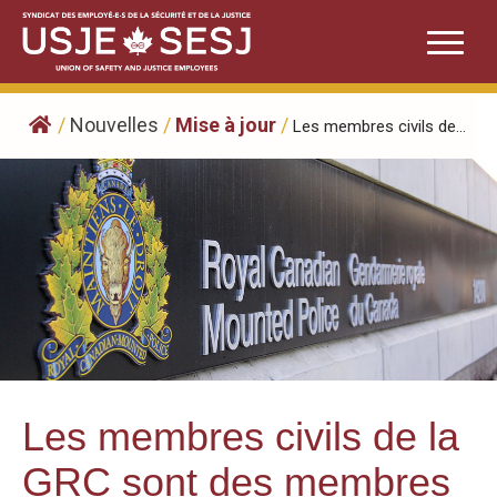
Skip
to
content
/
Nouvelles
/
Mise à jour
/
Les membres civils de...
Les membres civils de la
GRC sont des membres