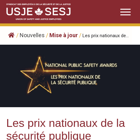
Skip
to
content
/
Nouvelles
/
Mise à jour
/
Les prix nationaux de...
Les prix nationaux de la
sécurité publique