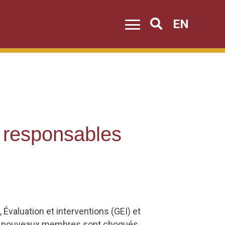
EN
Search
 responsables
 Évaluation et interventions (GEI) et
lus nouveaux membres sont choqués