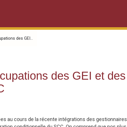
pations des GEI...
cupations des GEI et des
C
ées au cours de la récente intégrations des gestionnaires,
bération conditionnelle du SCC. On comprend que nos p