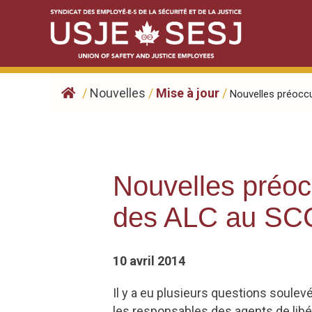
Skip
to
content
/
Nouvelles
/
Mise à jour
/
Nouvelles préoccu
Nouvelles préoc
des ALC au SC
10 avril 2014
Il y a eu plusieurs questions soulev
les responsables des agents de li