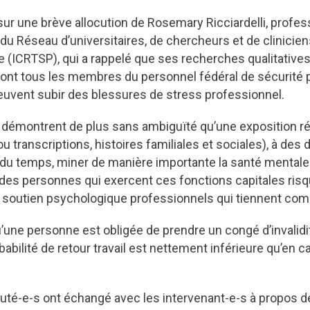
ur une brève allocution de Rosemary Ricciardelli, profess
u Réseau d’universitaires, de chercheurs et de clinicien
e (ICRTSP), qui a rappelé que ses recherches qualitatives
ont tous les membres du personnel fédéral de sécurité p
peuvent subir des blessures de stress professionnel.
 démontrent de plus sans ambiguïté qu’une exposition ré
 transcriptions, histoires familiales et sociales), à des 
l du temps, miner de manière importante la santé mentale
e des personnes qui exercent ces fonctions capitales ris
e soutien psychologique professionnels qui tiennent c
qu’une personne est obligée de prendre un congé d’invalid
obabilité de retour travail est nettement inférieure qu’en
uté-e-s ont échangé avec les intervenant-e-s à propos de