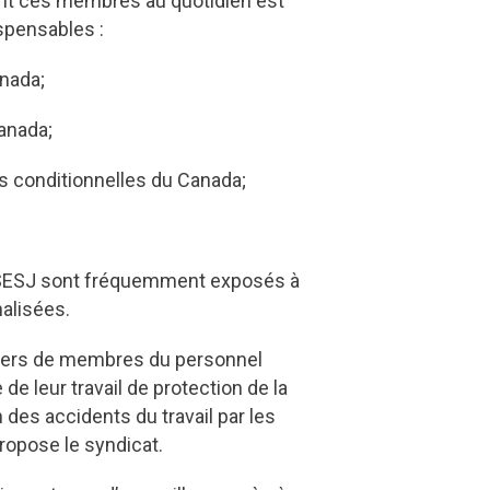
sent ces membres au quotidien est
ispensables :
anada;
Canada;
s conditionnelles du Canada;
u SESJ sont fréquemment exposés à
nalisées.
illiers de membres du personnel
e leur travail de protection de la
des accidents du travail par les
propose le syndicat.