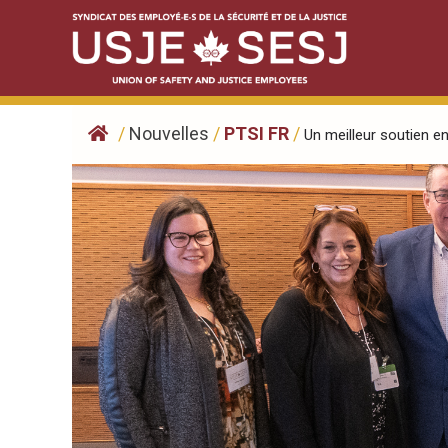
Skip
to
content
/
Nouvelles
/
PTSI FR
/
Un meilleur soutien en.