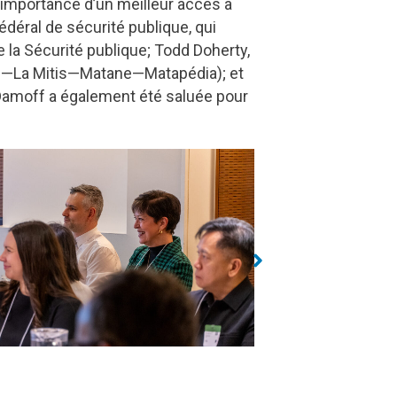
l’importance d’un meilleur accès à
édéral de sécurité publique, qui
la Sécurité publique; Todd Doherty,
on—La Mitis—Matane—Matapédia); et
Damoff a également été saluée pour
Pam Damoff
Jennife