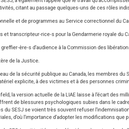
u SESJ, a également rappelé que le travail qu’accomplis
ctivités, citant au passage quelques-uns de ces rôles ind
ionnelle et de programmes au Service correctionnel du C
-s et transcripteur-rice-s pour la Gendarmerie royale du 
greffier-ère-s d’audience à la Commission des libération
tère de la Justice.
seau de la sécurité publique au Canada, les membres d
tériel explicite, à des victimes et à des personnes crimi
eld, la version actuelle de la LIAE laisse à l’écart des m
ffrent de blessures psychologiques subies dans le cadre d
s du SESJ se voient très souvent refuser l’indemnisation 
iales, d’où l’importance d’adopter les modifications que 