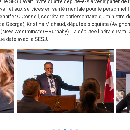
 le SESJ avait invité quatre député-e-s à venir parler de 
vail et aux services en santé mentale pour le personnel f
ifer O’Connell, secrétaire parlementaire du ministre de 
e George); Kristina Michaud, députée bloquiste (Avign
e (New Westminster—Burnaby). La députée libérale Pam 
ue date avec le SESJ.
Peter Julian