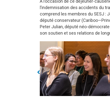
À l’occasion de ce déjeuner-causerie,
l’indemnisation des accidents du tra
comprend les membres du SESJ : Jenn
député conservateur (Cariboo—Princ
Peter Julian, député néo-démocrat
son soutien et ses relations de long
herty
Kristina Michaud