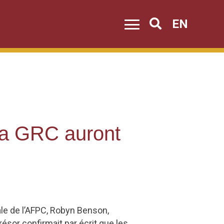
EN
Search
 la GRC auront
ale de l’AFPC, Robyn Benson,
ésor confirmait par écrit que les