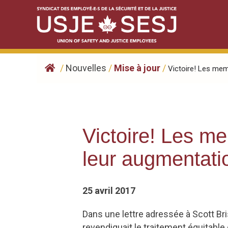
Skip
to
content
/
Nouvelles
/
Mise à jour
/
Victoire! Les memb
Victoire! Les m
leur augmentati
25 avril 2017
Dans une lettre adressée à Scott Bri
revendiquait le traitement équitable