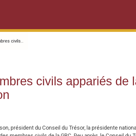
res civils...
embres civils appariés de
on
son, président du Conseil du Trésor, la présidente nation
 des membres civils de la GRC. Peu après, le Conseil du Tr