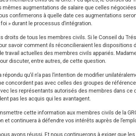
es mêmes augmentations de salaire que celles négociées
 Nous confirmerons à quelle date ces augmentations seron
foi » durant le processus d’intégration.
 droits de tous les membres civils. Si le Conseil du Tréso
 pour savoir comment ils réconcilieraient les dispositions
 de travail actuelles des membres civils appariés. Mada
our discuter, entre autres, de cette question.
 répondu qu’il n’a pas l’intention de modifier unilatérale
e concordent pas avec celles des groupes de référence 
r avec les représentants autorisés des membres dans ce 
ent pas les acquis qui les avantagent.
nsmettre cette information aux membres civils de la GRC.
ion et continuera à défendre vos intérêts auprès de l’empl
us avons réussi. Et nous continuerons à exiger que les 