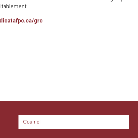
uitablement.
dicatafpc.ca/grc