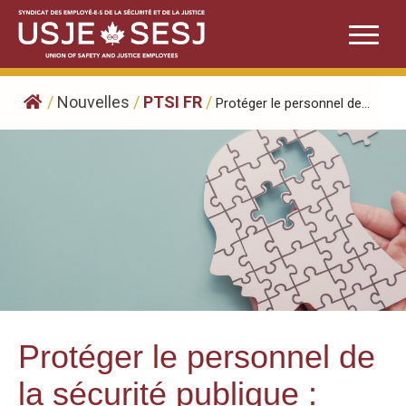
Skip
to
content
/
Nouvelles
/
PTSI FR
/
Protéger le personnel de...
Protéger le personnel de
la sécurité publique :